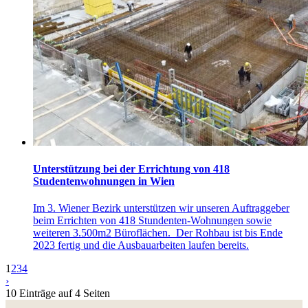
Unterstützung bei der Errichtung von 418
Studentenwohnungen in Wien
Im 3. Wiener Bezirk unterstützen wir unseren Auftraggeber
beim Errichten von 418 Stundenten-Wohnungen sowie
weiteren 3.500m2 Büroflächen. Der Rohbau ist bis Ende
2023 fertig und die Ausbauarbeiten laufen bereits.
1
2
3
4
›
10 Einträge auf 4 Seiten