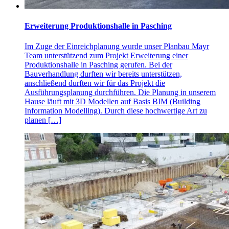
Erweiterung Produktionshalle in Pasching
Im Zuge der Einreichplanung wurde unser Planbau Mayr
Team unterstützend zum Projekt Erweiterung einer
Produktionshalle in Pasching gerufen. Bei der
Bauverhandlung durften wir bereits unterstützen,
anschließend durften wir für das Projekt die
Ausführungsplanung durchführen. Die Planung in unserem
Hause läuft mit 3D Modellen auf Basis BIM (Building
Information Modelling). Durch diese hochwertige Art zu
planen […]