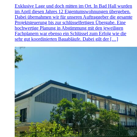
Exklusive Lage und doch mitten im Ort. In Bad Hall wurden
im April diesen Jahres 12 Eigentumswohnungen übergeben.
Dabei übernahmen wir für unseren Auftraggeber die gesamte
Projektsteuerung bis zur schlüsselfertigen Übergabe. Eine
hochwertige Planung in Abstimmung mit den jeweiligen
Fachplanern war ebenso ein Schlüssel zum Erfolg wie die
sehr gut koordinierten Bauabläufe. Dabei gilt der […]