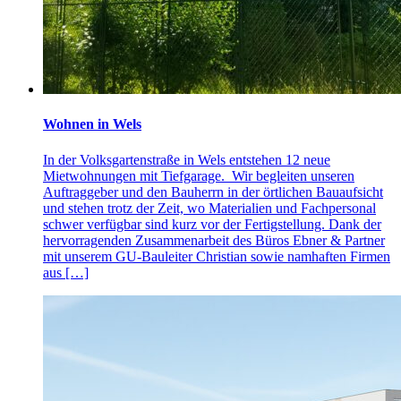
Wohnen in Wels
In der Volksgartenstraße in Wels entstehen 12 neue
Mietwohnungen mit Tiefgarage. Wir begleiten unseren
Auftraggeber und den Bauherrn in der örtlichen Bauaufsicht
und stehen trotz der Zeit, wo Materialien und Fachpersonal
schwer verfügbar sind kurz vor der Fertigstellung. Dank der
hervorragenden Zusammenarbeit des Büros Ebner & Partner
mit unserem GU-Bauleiter Christian sowie namhaften Firmen
aus […]